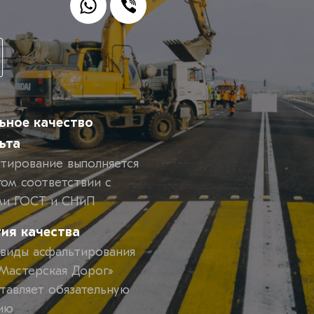
ьное качество
ьта
тирование выполняется
гом соответствии с
ми ГОСТ и СНиП
тия качества
 виды асфальтирования
астерская Дорог»
тавляет обязательную
ию