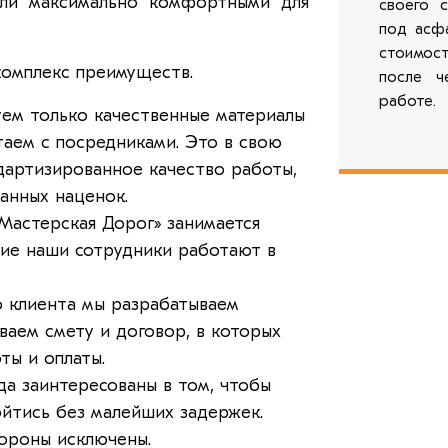
ыли максимально комфортными для
своего 
под асф
стоимост
комплекс преимуществ.
после ч
работе.
уем только качественные материалы
аем с посредниками. Это в свою
дартизированное качество работы,
анных наценок.
«Мастерская Дорог» занимается
огие наши сотрудники работают в
о клиента мы разрабатываем
ваем смету и договор, в которых
ты и оплаты.
гда заинтересованы в том, чтобы
йтись без малейших задержек.
ороны исключены.