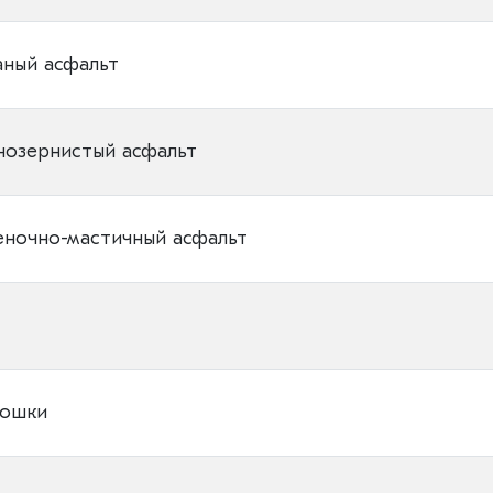
аный асфальт
нозернистый асфальт
ночно-мастичный асфальт
рошки