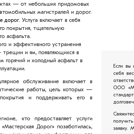
ектах — от небольших придомовых
втомобильных магистралей и дорог.
е дорог
. Услуга включает в себя
го покрытия, тщательную
го асфальта.
ого и эффективного устранения
 трещин и ям, появляющихся в
ем горячий и холодный асфальт в
Если вы 
плуатации.
себя ве
ответст
улярное обслуживание включает в
ООО «Ма
ктические работы, цель которых —
стандар
 покрытия и поддерживать его в
долговеч
Свяжит
гионе, кто предоставляет услуги
получит
«Мастерская Дорог» позаботилась,
заявку. 