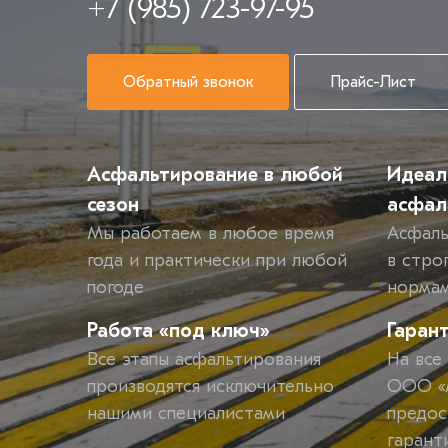
+7 (985) 723-97-95
Обратный звонок
Прайс-Лист
Асфальтирование в любой
Идеал
сезон
асфал
Мы работаем в любое время
Асфаль
года и практически при любой
в стро
погоде
норма
Работа «под ключ»
Гаран
Все этапы асфальтирования
На все
производятся исключительно
ООО «М
нашими специалистами
предос
гарант